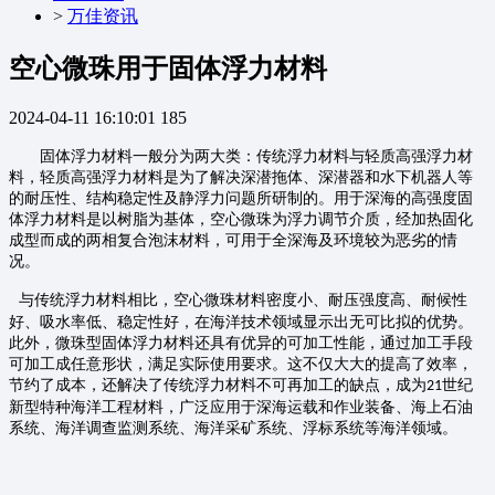
>
万佳资讯
空心微珠用于固体浮力材料
2024-04-11 16:10:01
185
固体浮力材料一般分为两大类：传统浮力材料与轻质高强浮力材
料，轻质高强浮力材料是为了解决深潜拖体、深潜器和水下机器人等
的耐压性、结构稳定性及静浮力问题所研制的。用于深海的高强度固
体浮力材料是以树脂为基体，空心微珠为浮力调节介质，经加热固化
成型而成的两相复合泡沫材料，可用于全深海及环境较为恶劣的情
况。
与传统浮力材料相比，空心微珠材料密度小、耐压强度高、耐候性
好、吸水率低、稳定性好，在海洋技术领域显示出无可比拟的优势。
此外，微珠型固体浮力材料还具有优异的可加工性能，通过加工手段
可加工成任意形状，满足实际使用要求。这不仅大大的提高了效率，
节约了成本，还解决了传统浮力材料不可再加工的缺点，成为
世纪
21
新型特种海洋工程材料，广泛应用于深海运载和作业装备、海上石油
系统、海洋调查监测系统、海洋采矿系统、浮标系统等海洋领域。