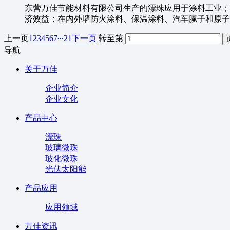
东营万佳节能材料有限公司生产的漂珠应用于涂料工业；
济效益；在内外墙防火涂料、保温涂料、汽车腻子和原子
...
上一页
1
2
3
4
5
6
7
21
下一页
转至第
导航
关于万佳
企业简介
企业文化
产品中心
漂珠
玻璃微珠
玻化微珠
光伏太阳能
产品应用
应用领域
万佳资讯