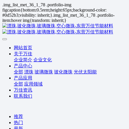
.img_list_met_36_1_78 .portfolio-img
figcaption{bottom:0.5rem;height:65px;background-color:
#0d52b3;visibility: inherit;}.img_list_met_36_1_78 .portfolio-
item:hover img{transform: inherit;}
网站首页
关于万佳
企业简介
企业文化
产品中心
全部
漂珠
玻璃微珠
玻化微珠
光伏太阳能
产品应用
全部
应用领域
万佳资讯
联系我们
推荐
热门
最新