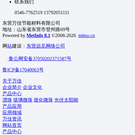
联系我们
0546-7762519 13792051111
东营万佳节能材料有限公司
地址：山东省东营市登州路69号
Powered by
MetInfo 8.1
©2008-2026
mituo.cn
网
站
建设：
东营远见网络公司
鲁公网安备37050202371587号
鲁ICP备17040063号
关于万佳
企业简介
企业文化
产品中心
漂珠
玻璃微珠
玻化微珠
光伏太阳能
产品应用
应用领域
万佳资讯
网站首页
产品中心