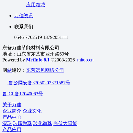
应用领域
万佳资讯
联系我们
0546-7762519 13792051111
东营万佳节能材料有限公司
地址：山东省东营市登州路69号
Powered by
MetInfo 8.1
©2008-2026
mituo.cn
网
站
建设：
东营远见网络公司
鲁公网安备37050202371587号
鲁ICP备17040063号
关于万佳
企业简介
企业文化
产品中心
漂珠
玻璃微珠
玻化微珠
光伏太阳能
产品应用