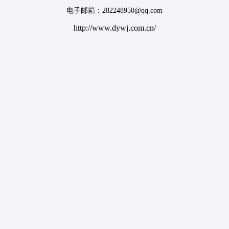
电子邮箱：282248950@qq.com
http://www.dywj.com.cn/