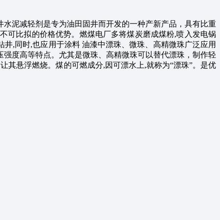
井水泥减轻剂是专为油田固井而开发的一种产新产品，具有比重
不可比拟的价格优势。燃煤电厂多将煤炭磨成煤粉,喷入发电锅
钻井,同时,也应用于涂料 油漆中漂珠、微珠、高精微珠广泛应用
压强度高等特点。尤其是微珠、高精微珠可以替代漂珠，制作轻
其悬浮燃烧。煤的可燃成分,因可漂水上,就称为“漂珠”。是优