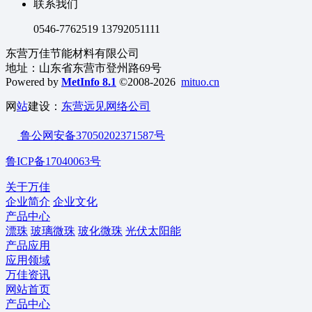
联系我们
0546-7762519 13792051111
东营万佳节能材料有限公司
地址：山东省东营市登州路69号
Powered by
MetInfo 8.1
©2008-2026
mituo.cn
网
站
建设：
东营远见网络公司
鲁公网安备37050202371587号
鲁ICP备17040063号
关于万佳
企业简介
企业文化
产品中心
漂珠
玻璃微珠
玻化微珠
光伏太阳能
产品应用
应用领域
万佳资讯
网站首页
产品中心