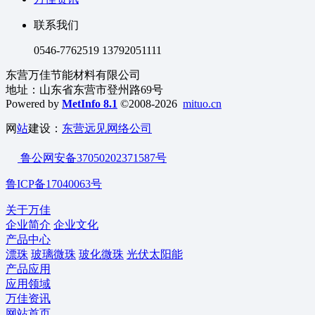
联系我们
0546-7762519 13792051111
东营万佳节能材料有限公司
地址：山东省东营市登州路69号
Powered by
MetInfo 8.1
©2008-2026
mituo.cn
网
站
建设：
东营远见网络公司
鲁公网安备37050202371587号
鲁ICP备17040063号
关于万佳
企业简介
企业文化
产品中心
漂珠
玻璃微珠
玻化微珠
光伏太阳能
产品应用
应用领域
万佳资讯
网站首页