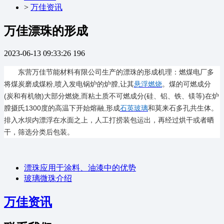
>
万佳资讯
万佳漂珠的形成
2023-06-13 09:33:26
196
东营万佳节能材料有限公司生产的漂珠的形成机理：燃煤电厂多
将煤炭磨成煤粉
,喷入发电锅炉的炉膛,让其
悬浮燃烧
。煤的可燃成分
(炭和有机物)大部分燃烧,而粘土质不可燃成分(硅、铝、铁、镁等)在炉
膛摄氏1300度的高温下开始熔融,形成
石英玻璃
和莫来石多孔共生体。
排入水坝内漂浮在水面之上，人工打捞装包运出，再经过烘干或者晒
干，筛选分类后包装。
漂珠应用于涂料、油漆中的优势
玻璃微珠介绍
万佳资讯