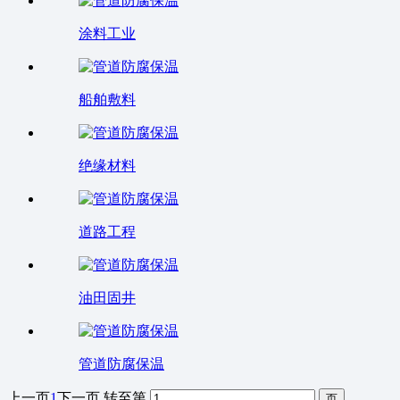
涂料工业
船舶敷料
绝缘材料
道路工程
油田固井
管道防腐保温
上一页
1
下一页
转至第