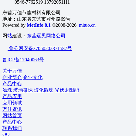
0546-7762519 13792051111
东营万佳节能材料有限公司
地址：山东省东营市登州路69号
Powered by
MetInfo 8.1
©2008-2026
mituo.cn
网
站
建设：
东营远见网络公司
鲁公网安备37050202371587号
鲁ICP备17040063号
关于万佳
企业简介
企业文化
产品中心
漂珠
玻璃微珠
玻化微珠
光伏太阳能
产品应用
应用领域
万佳资讯
网站首页
产品中心
联系我们
QQ