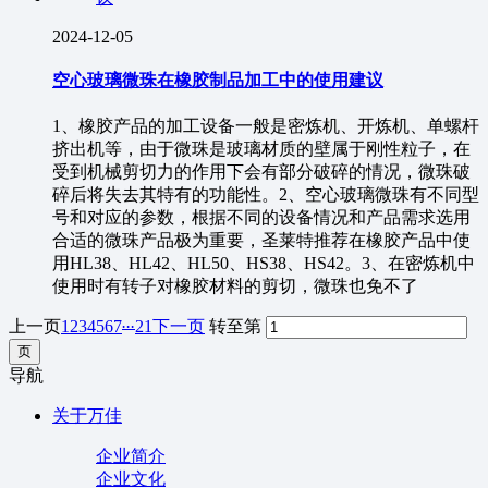
2024-12-05
空心玻璃微珠在橡胶制品加工中的使用建议
1、橡胶产品的加工设备一般是密炼机、开炼机、单螺杆
挤出机等，由于微珠是玻璃材质的壁属于刚性粒子，在
受到机械剪切力的作用下会有部分破碎的情况，微珠破
碎后将失去其特有的功能性。2、空心玻璃微珠有不同型
号和对应的参数，根据不同的设备情况和产品需求选用
合适的微珠产品极为重要，圣莱特推荐在橡胶产品中使
用HL38、HL42、HL50、HS38、HS42。3、在密炼机中
使用时有转子对橡胶材料的剪切，微珠也免不了
...
上一页
1
2
3
4
5
6
7
21
下一页
转至第
导航
关于万佳
企业简介
企业文化