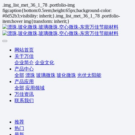
.img_list_met_36_1_78 .portfolio-img
figcaption{bottom:0.5rem;height:65px;background-color:
#0d52b3;visibility: inherit;}.img_list_met_36_1_78 .portfolio-
item:hover img{transform: inherit;}
网站首页
关于万佳
企业简介
企业文化
产品中心
全部
漂珠
玻璃微珠
玻化微珠
光伏太阳能
产品应用
全部
应用领域
万佳资讯
联系我们
推荐
热门
最新